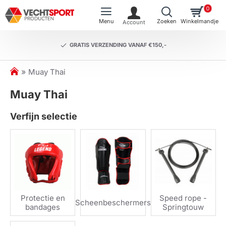
0
GRATIS VERZENDING VANAF €150,-
h
Muay Thai
o
Muay Thai
m
e
Verfijn selectie
Protectie en
Speed rope -
Scheenbeschermers
bandages
Springtouw