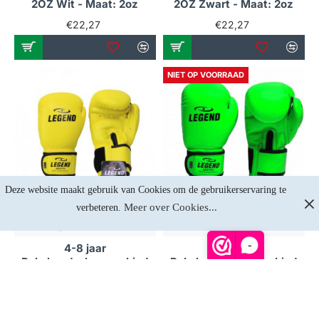
2OZ Wit - Maat: 2oz
2OZ Zwart - Maat: 2oz
€22,27
€22,27
NIET OP VOORRAAD
Deze website maakt gebruik van Cookies om de gebruikerservaring te 
Meer over Cookies...
verbeteren. 
Op voorraad
Niet op voorraad
-
4-8 jaar
4-8 jaar
Bokshandschoenen kind
Bokshandschoenen kind
Neon Geel
Neon Groen
€24,75
€24,75