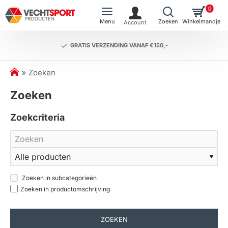
0
GRATIS VERZENDING VANAF €150,-
h
Zoeken
o
Zoeken
m
e
Zoekcriteria
Zoeken in subcategorieën
Zoeken in productomschrijving
ZOEKEN