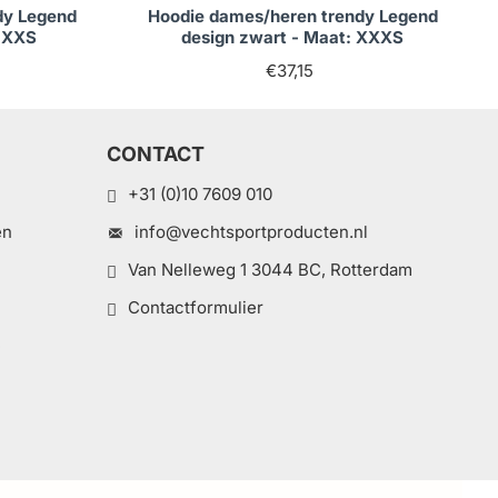
dy Legend
Hoodie dames/heren trendy Legend
: XXS
design zwart - Maat: XXXS
€37,15
CONTACT
+31 (0)10 7609 010
en
info@vechtsportproducten.nl
Van Nelleweg 1 3044 BC, Rotterdam
Contactformulier
e