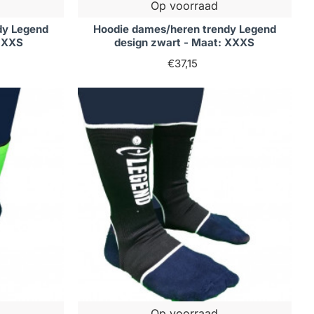
Op voorraad
dy Legend
Hoodie dames/heren trendy Legend
: XXS
design zwart - Maat: XXXS
€37,15
Op voorraad