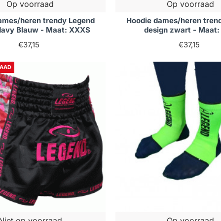
Op voorraad
Op voorraad
ames/heren trendy Legend
Hoodie dames/heren tren
Navy Blauw - Maat: XXXS
design zwart - Maat
€37,15
€37,15
RAAD
Niet op voorraad
Op voorraad