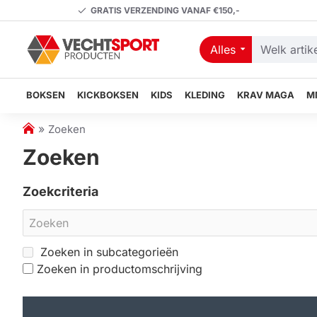
GRATIS VERZENDING VANAF €150,-
Alles
Welk
artikel
zoekt
BOKSEN
KICKBOKSEN
KIDS
KLEDING
KRAV MAGA
M
u?
h
Zoeken
o
Zoeken
m
e
Zoekcriteria
Zoeken in subcategorieën
Zoeken in productomschrijving