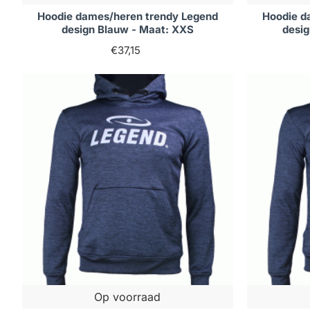
Hoodie dames/heren trendy Legend
Hoodie d
design Blauw - Maat: XXS
desi
€37,15
Op voorraad