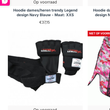
-
Op voorraad
Hoodie dames/heren trendy Legend
Hoodie d
design Navy Blauw - Maat: XXS
design 
€37,15
NIET OP VOOR
Op voorraad