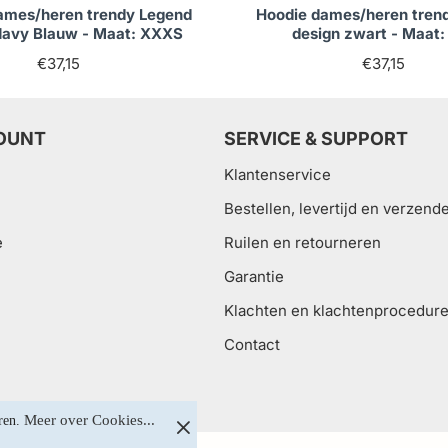
ames/heren trendy Legend
Hoodie dames/heren tren
Navy Blauw - Maat: XXXS
design zwart - Maat
€37,15
€37,15
OUNT
SERVICE & SUPPORT
Klantenservice
Bestellen, levertijd en verzend
e
Ruilen en retourneren
Garantie
Klachten en klachtenprocedur
Contact
Meer over Cookies...
ren. 