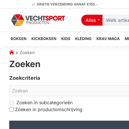
GRATIS VERZENDING VANAF €150,-
Alles
Welk
artikel
zoekt
BOKSEN
KICKBOKSEN
KIDS
KLEDING
KRAV MAGA
M
u?
h
Zoeken
o
Zoeken
m
e
Zoekcriteria
Zoeken in subcategorieën
Zoeken in productomschrijving