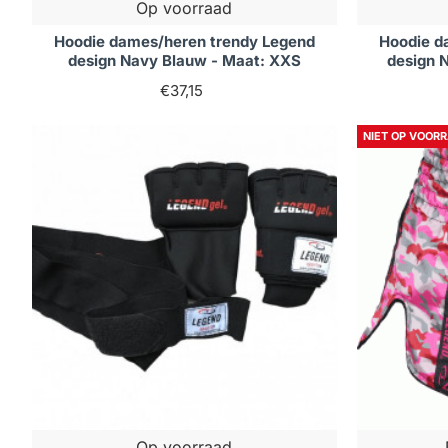
Op voorraad
Hoodie dames/heren trendy Legend
Hoodie d
design Navy Blauw - Maat: XXS
design 
€37,15
NIET OP VOOR
Op voorraad