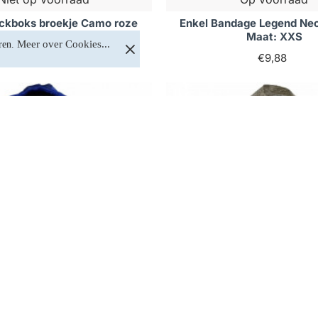
ckboks broekje Camo roze
Enkel Bandage Legend Neo
nd Trendy - Maat: XXS
Maat: XXS
Meer over Cookies...
ren. 
€28,88
€9,88
Op voorraad
Op voorraad