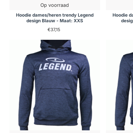
Op voorraad
Hoodie dames/heren trendy Legend
Hoodie d
design Blauw - Maat: XXS
desi
€37,15