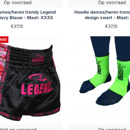
Op voorraad
Op voorraad
ames/heren trendy Legend
Hoodie dames/heren tren
Navy Blauw - Maat: XXXS
design zwart - Maat
€37,15
€37,15
RAAD
Niet op voorraad
Op voorraad