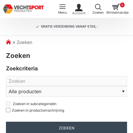
0
GRATIS VERZENDING VANAF €150,-
h
Zoeken
o
Zoeken
m
e
Zoekcriteria
Zoeken in subcategorieën
Zoeken in productomschrijving
ZOEKEN