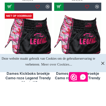
NIET OP VOORRAAD
Deze website maakt gebruik van Cookies om de gebruikerservaring te 
Meer over Cookies...
verbeteren. 
Niet op voorraad
Op voorraad
Dames Kickboks broekje
Dames Kickboks broekje
-
Camo roze Legend Trendy
Camo roze Legend Trendy
- Maat: XS
- Maat: XXL
€28,88
€28,88
NIET OP VOORRAAD