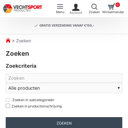
0
GRATIS VERZENDING VANAF €150,-
h
Zoeken
o
Zoeken
m
e
Zoekcriteria
Zoeken in subcategorieën
Zoeken in productomschrijving
ZOEKEN