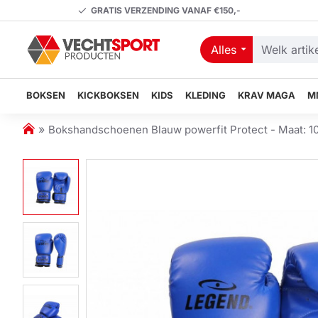
GRATIS VERZENDING VANAF €150,-
Alles
Welk
artikel
zoekt
BOKSEN
KICKBOKSEN
KIDS
KLEDING
KRAV MAGA
M
u?
h
Bokshandschoenen Blauw powerfit Protect - Maat: 1
o
m
e