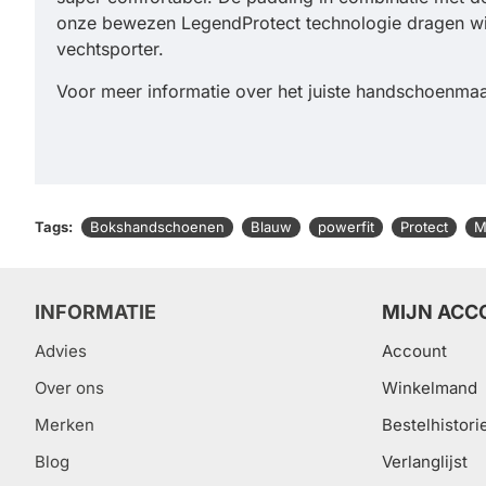
onze bewezen LegendProtect technologie dragen wij 
vechtsporter.
Voor meer informatie over het juiste handschoenmaa
Tags:
Bokshandschoenen
Blauw
powerfit
Protect
M
INFORMATIE
MIJN ACC
Advies
Account
Over ons
Winkelmand
Merken
Bestelhistori
Blog
Verlanglijst