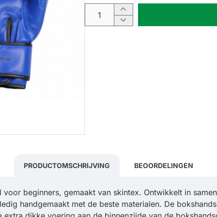
PRODUCTOMSCHRIJVING
BEOORDELINGEN
oor beginners, gemaakt van skintex. Ontwikkelt in samenw
ledig handgemaakt met de beste materialen. De bokshands
e extra dikke voering aan de binnenzijde van de bokshands