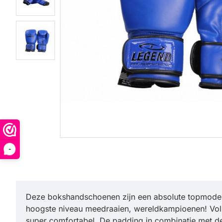
-
Deze bokshandschoenen zijn een absolute topmodel v
hoogste niveau meedraaien, wereldkampioenen! Vol
super comfortabel. De padding in combinatie met d