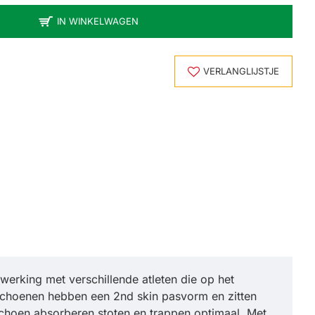
IN WINKELWAGEN
VERLANGLIJSTJE
erking met verschillende atleten die op het
choenen hebben een 2nd skin pasvorm en zitten
choen absorberen stoten en trappen optimaal. Met