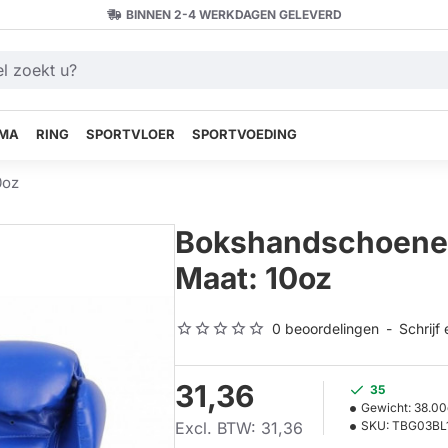
BINNEN 2-4 WERKDAGEN GELEVERD
MA
RING
SPORTVLOER
SPORTVOEDING
0oz
Bokshandschoenen 
Maat: 10oz
0 beoordelingen
-
Schrijf
31,36
35
Gewicht:
38.00
Excl. BTW: 31,36
SKU:
TBG03BL