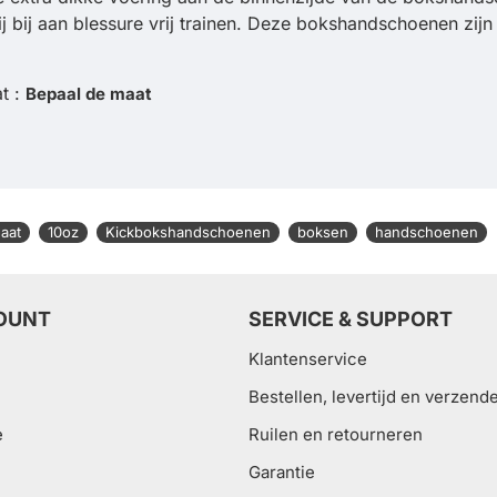
bij aan blessure vrij trainen. Deze bokshandschoenen zijn
t :
Bepaal de maat
aat
10oz
Kickbokshandschoenen
boksen
handschoenen
OUNT
SERVICE & SUPPORT
Klantenservice
Bestellen, levertijd en verzend
e
Ruilen en retourneren
Garantie