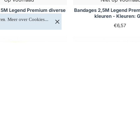
,5M Legend Premium diverse
Bandages 2,5M Legend Prem
n - Kleuren: Camo grijs
kleuren - Kleuren: 
Meer over Cookies...
ren. 
€6,57
€6,57
Op voorraad
Op voorraad