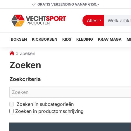
GRATIS VERZENDING VANAF €150,-
Alles
Welk
artikel
zoekt
BOKSEN
KICKBOKSEN
KIDS
KLEDING
KRAV MAGA
M
u?
h
Zoeken
o
Zoeken
m
e
Zoekcriteria
Zoeken in subcategorieën
Zoeken in productomschrijving