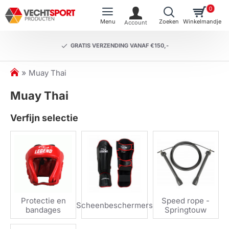
0
GRATIS VERZENDING VANAF €150,-
h
Muay Thai
o
Muay Thai
m
e
Verfijn selectie
Protectie en
Speed rope -
Scheenbeschermers
bandages
Springtouw