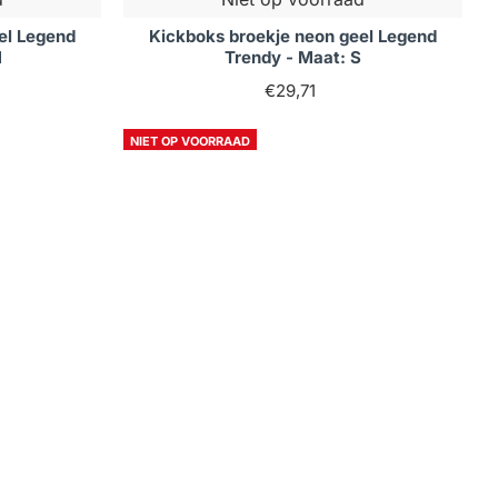
el Legend
Kickboks broekje neon geel Legend
M
Trendy - Maat: S
€29,71
NIET OP VOORRAAD
d
Niet op voorraad