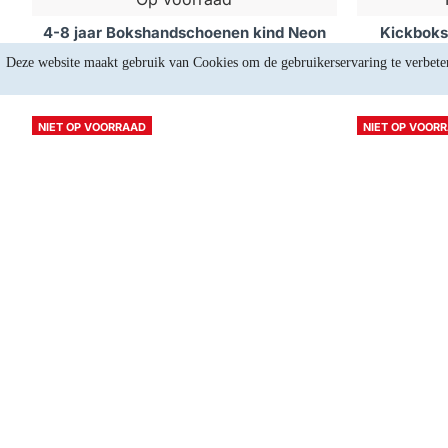
4-8 jaar Bokshandschoenen kind Neon
Kickboks
Geel
Deze website maakt gebruik van Cookies om de gebruikerservaring te verbete
€24,75
NIET OP VOORRAAD
NIET OP VOOR
Niet op voorraad