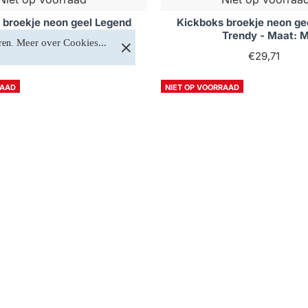
 broekje neon geel Legend
Kickboks broekje neon ge
Trendy - Maat: L
Trendy - Maat: 
Meer over Cookies...
ren. 
€29,71
€29,71
RAAD
NIET OP VOORRAAD
Niet op voorraad
Niet op voorraa