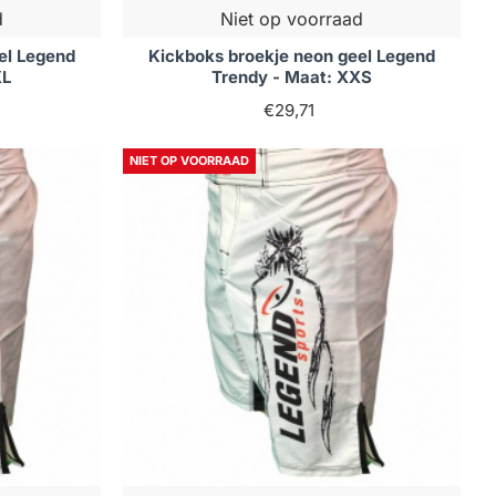
d
Niet op voorraad
el Legend
Kickboks broekje neon geel Legend
XL
Trendy - Maat: XXS
€29,71
NIET OP VOORRAAD