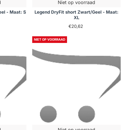
d
Niet op voorraad
el - Maat: S
Legend DryFit short Zwart/Geel - Maat:
XL
€20,62
NIET OP VOORRAAD
d
Niet op voorraad