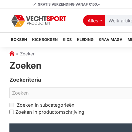
GRATIS VERZENDING VANAF €150,-
Alles
Welk
artikel
zoekt
BOKSEN
KICKBOKSEN
KIDS
KLEDING
KRAV MAGA
M
u?
h
Zoeken
o
Zoeken
m
e
Zoekcriteria
Zoeken in subcategorieën
Zoeken in productomschrijving