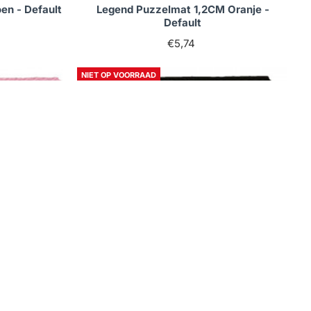
en - Default
Legend Puzzelmat 1,2CM Oranje -
Default
€5,74
NIET OP VOORRAAD
d
Niet op voorraad