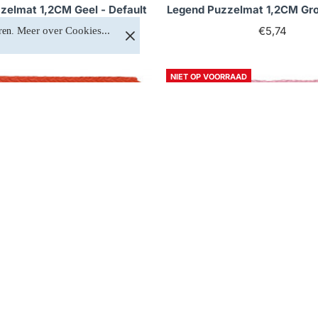
zelmat 1,2CM Geel - Default
Legend Puzzelmat 1,2CM Gro
€5,74
€5,74
Meer over Cookies...
ren. 
NIET OP VOORRAAD
Op voorraad
Niet op voorraa