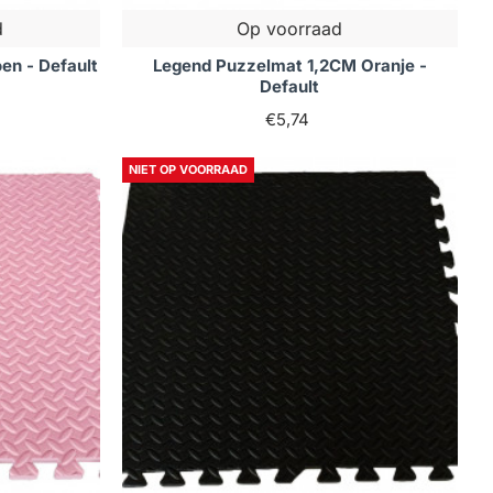
d
Op voorraad
en - Default
Legend Puzzelmat 1,2CM Oranje -
Default
€5,74
NIET OP VOORRAAD