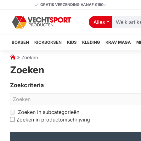
GRATIS VERZENDING VANAF €150,-
Alles
Welk
artikel
zoekt
BOKSEN
KICKBOKSEN
KIDS
KLEDING
KRAV MAGA
M
u?
h
Zoeken
o
Zoeken
m
e
Zoekcriteria
Zoeken in subcategorieën
Zoeken in productomschrijving