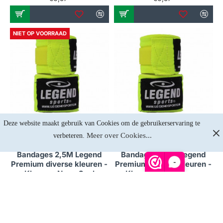
NIET OP VOORRAAD
Deze website maakt gebruik van Cookies om de gebruikerservaring te 
Meer over Cookies...
verbeteren. 
Niet op voorraad
Op voorraad
Bandages 2,5M Legend
Bandages 2,5M Legend
-
Premium diverse kleuren -
Premium diverse kleuren -
Kleuren: Neon Geel
Kleuren: Neon Groen
€5,74
€6,57