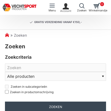
0
GRATIS VERZENDING VANAF €150,-
h
Zoeken
o
Zoeken
m
e
Zoekcriteria
Zoeken in subcategorieën
Zoeken in productomschrijving
ZOEKEN