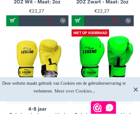
2OZ Wit - Maat: 2oz
2OZ Zwart - Maat: 2oz
€22,27
€22,27
NIET OP VOORRAAD
Deze website maakt gebruik van Cookies om de gebruikerservaring te 
Meer over Cookies...
verbeteren. 
Op voorraad
Niet op voorraad
-
4-8 jaar
4-8 jaar
Bokshandschoenen kind
Bokshandschoenen kind
Neon Geel
Neon Groen
€24,75
€24,75