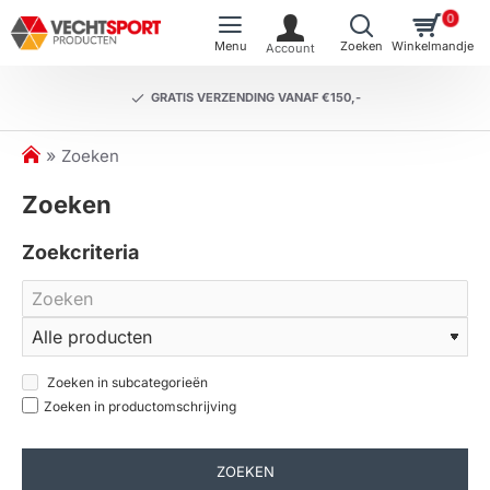
0
GRATIS VERZENDING VANAF €150,-
h
Zoeken
o
Zoeken
m
e
Zoekcriteria
Zoeken in subcategorieën
Zoeken in productomschrijving
ZOEKEN