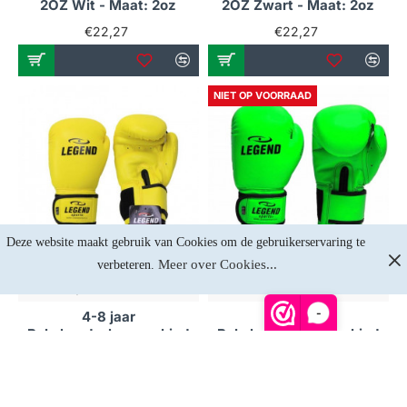
2OZ Wit - Maat: 2oz
2OZ Zwart - Maat: 2oz
€22,27
€22,27
NIET OP VOORRAAD
Deze website maakt gebruik van Cookies om de gebruikerservaring te 
Meer over Cookies...
verbeteren. 
Op voorraad
Niet op voorraad
-
4-8 jaar
4-8 jaar
Bokshandschoenen kind
Bokshandschoenen kind
Neon Geel
Neon Groen
€24,75
€24,75