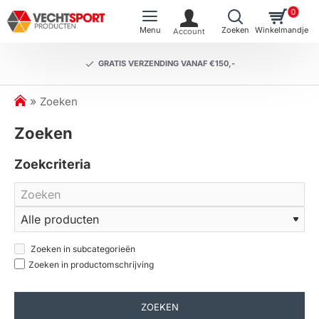
0
GRATIS VERZENDING VANAF €150,-
h
Zoeken
o
Zoeken
m
e
Zoekcriteria
Zoeken in subcategorieën
Zoeken in productomschrijving
ZOEKEN