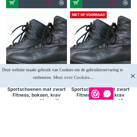
NIET OP VOORRAAD
Deze website maakt gebruik van Cookies om de gebruikerservaring te 
Meer over Cookies...
verbeteren. 
Op voorraad
Niet op voorraad
Sportschoenen mat zwart
Sportschoenen mat zwart
-
Fitness, boksen, krav
Fitness, boksen, krav
maga etc - Maat: 41
maga etc - Maat: 42
€57,81
€57,81
NIET OP VOORRAAD
NIET OP VOORRAAD