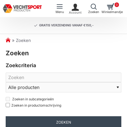
0
GRATIS VERZENDING VANAF €150,-
h
Zoeken
o
Zoeken
m
e
Zoekcriteria
Zoeken in subcategorieën
Zoeken in productomschrijving
ZOEKEN