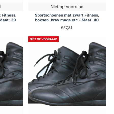
d
Niet op voorraad
 Fitness,
Sportschoenen mat zwart Fitness,
 Maat: 39
boksen, krav maga etc - Maat: 40
€57,81
NIET OP VOORRAAD