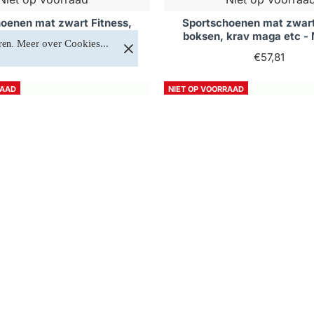
oenen mat zwart Fitness,
Sportschoenen mat zwart
krav maga etc - Maat: 38
boksen, krav maga etc -
Meer over Cookies...
ren. 
€57,81
€57,81
RAAD
NIET OP VOORRAAD
Niet op voorraad
Niet op voorraa