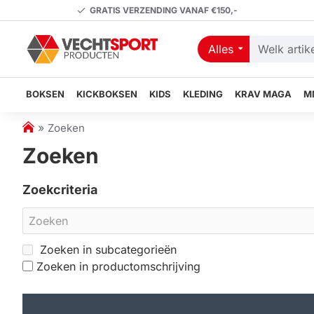
GRATIS VERZENDING VANAF €150,-
Alles
Welk
artikel
zoekt
BOKSEN
KICKBOKSEN
KIDS
KLEDING
KRAV MAGA
M
u?
h
Zoeken
o
Zoeken
m
e
Zoekcriteria
Zoeken in subcategorieën
Zoeken in productomschrijving