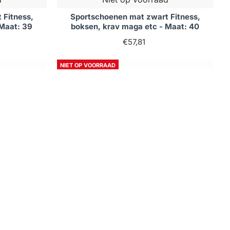
 Fitness,
Sportschoenen mat zwart Fitness,
 Maat: 39
boksen, krav maga etc - Maat: 40
€57,81
NIET OP VOORRAAD
d
Niet op voorraad