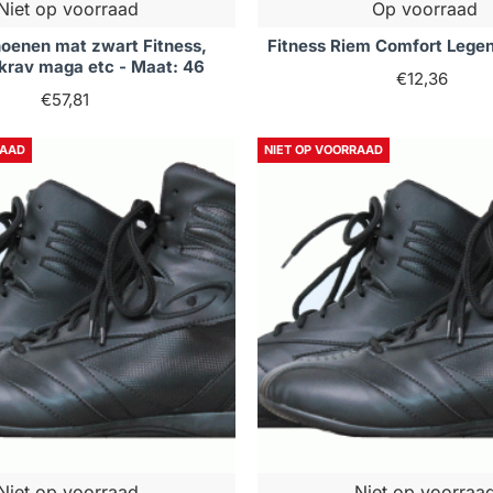
Niet op voorraad
Op voorraad
oenen mat zwart Fitness,
Fitness Riem Comfort Legen
krav maga etc - Maat: 46
€12,36
€57,81
RAAD
NIET OP VOORRAAD
Niet op voorraad
Niet op voorraa