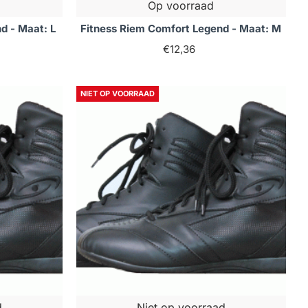
Op voorraad
d - Maat: L
Fitness Riem Comfort Legend - Maat: M
€12,36
NIET OP VOORRAAD
d
Niet op voorraad