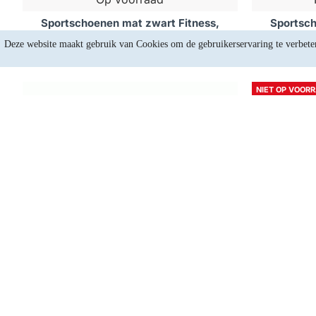
Sportschoenen mat zwart Fitness,
Sportsch
boksen, krav maga etc - Maat: 37
boksen, 
Deze website maakt gebruik van Cookies om de gebruikerservaring te verbete
€57,81
NIET OP VOOR
Op voorraad